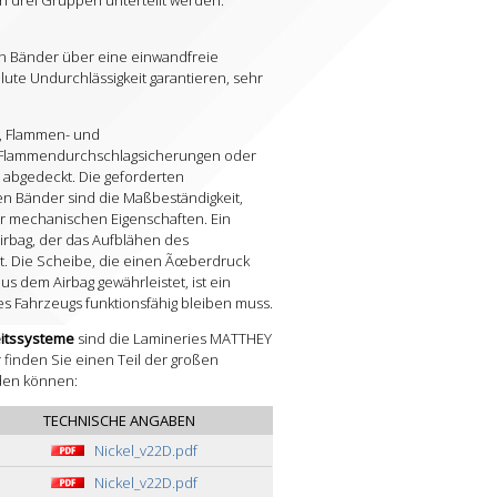
 drei Gruppen unterteilt werden:
ten Bänder über eine einwandfreie
ute Undurchlässigkeit garantieren, sehr
-, Flammen- und
 Flammendurchschlagsicherungen oder
 abgedeckt. Die geforderten
 Bänder sind die Maßbeständigkeit,
er mechanischen Eigenschaften. Ein
irbag, der das Aufblähen des
cht. Die Scheibe, die einen Ãœberdruck
us dem Airbag gewährleistet, ist ein
s Fahrzeugs funktionsfähig bleiben muss.
eitssysteme
sind die Lamineries MATTHEY
 finden Sie einen Teil der großen
den können:
TECHNISCHE ANGABEN
Nickel_v22D.pdf
Nickel_v22D.pdf