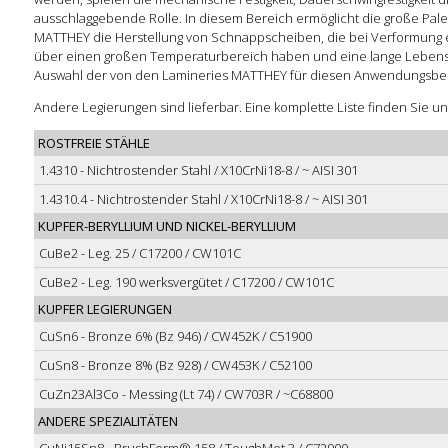
ausschlaggebende Rolle. In diesem Bereich ermöglicht die große Pale
MATTHEY die Herstellung von Schnappscheiben, die bei Verformung ei
über einen großen Temperaturbereich haben und eine lange Lebensd
Auswahl der von den Lamineries MATTHEY für diesen Anwendungsbere
Andere Legierungen sind lieferbar. Eine komplette Liste finden Sie u
ROSTFREIE STÄHLE
1.4310 - Nichtrostender Stahl / X10CrNi18-8 / ~ AISI 301
1.4310.4 - Nichtrostender Stahl / X10CrNi18-8 / ~ AISI 301
KUPFER-BERYLLIUM UND NICKEL-BERYLLIUM
CuBe2 - Leg. 25 / C17200 / CW101C
CuBe2 - Leg. 190 werksvergütet / C17200 / CW101C
KUPFER LEGIERUNGEN
CuSn6 - Bronze 6% (Bz 946) / CW452K / C51900
CuSn8 - Bronze 8% (Bz 928) / CW453K / C52100
CuZn23Al3Co - Messing (Lt 74) / CW703R / ~C68800
ANDERE SPEZIALITÄTEN