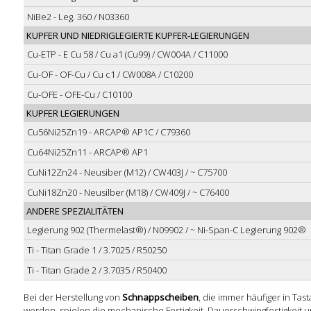
NiBe2 - Leg. 360 / N03360
KUPFER UND NIEDRIGLEGIERTE KUPFER-LEGIERUNGEN
Cu-ETP - E Cu 58 / Cu a1 (Cu99) / CW004A / C11000
Cu-OF - OF-Cu / Cu c1 / CW008A / C10200
Cu-OFE - OFE-Cu / C10100
KUPFER LEGIERUNGEN
Cu56Ni25Zn19 - ARCAP® AP1C / C79360
Cu64Ni25Zn11 - ARCAP® AP1
CuNi12Zn24 - Neusiber (M12) / CW403J / ~ C75700
CuNi18Zn20 - Neusilber (M18) / CW409J / ~ C76400
ANDERE SPEZIALITÄTEN
Legierung 902 (Thermelast®) / N09902 / ~ Ni-Span-C Legierung 902®
Ti - Titan Grade 1 / 3.7025 / R50250
Ti - Titan Grade 2 / 3.7035 / R50400
Bei der Herstellung von
Schnappscheiben
, die immer häufiger in Ta
werden, spielen die mechanische Festigkeit, Dauerschwingfestigkeit 