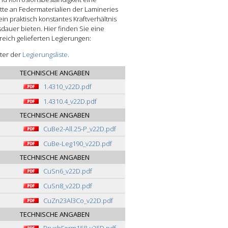
tte an Federmaterialien der Lamineries
n praktisch konstantes Kraftverhältnis
auer bieten. Hier finden Sie eine
ich gelieferten Legierungen:
nter der
Legierungsliste
.
TECHNISCHE ANGABEN
1.4310_v22D.pdf
1.4310.4_v22D.pdf
TECHNISCHE ANGABEN
CuBe2-All.25-P_v22D.pdf
CuBe-Leg190_v22D.pdf
TECHNISCHE ANGABEN
CuSn6_v22D.pdf
CuSn8_v22D.pdf
CuZn23Al3Co_v22D.pdf
TECHNISCHE ANGABEN