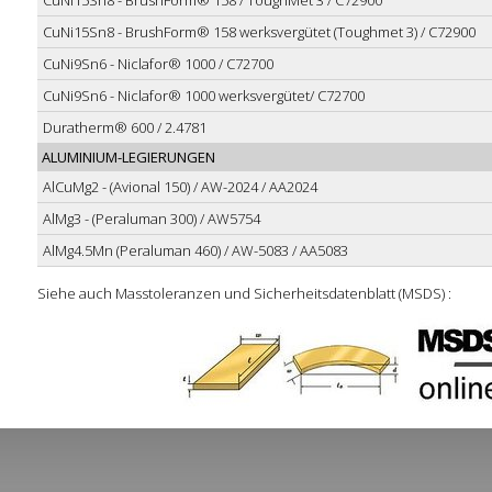
CuNi15Sn8 - BrushForm® 158 / ToughMet 3 / C72900
CuNi15Sn8 - BrushForm® 158 werksvergütet (Toughmet 3) / C72900
CuNi9Sn6 - Niclafor® 1000 / C72700
CuNi9Sn6 - Niclafor® 1000 werksvergütet/ C72700
Duratherm® 600 / 2.4781
ALUMINIUM-LEGIERUNGEN
AlCuMg2 - (Avional 150) / AW-2024 / AA2024
AlMg3 - (Peraluman 300) / AW5754
AlMg4.5Mn (Peraluman 460) / AW-5083 / AA5083
Siehe auch Masstoleranzen und Sicherheitsdatenblatt (MSDS) :