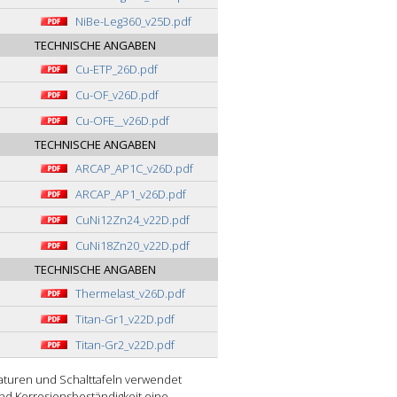
NiBe-Leg360_v25D.pdf
TECHNISCHE ANGABEN
Cu-ETP_26D.pdf
Cu-OF_v26D.pdf
Cu-OFE__v26D.pdf
TECHNISCHE ANGABEN
ARCAP_AP1C_v26D.pdf
ARCAP_AP1_v26D.pdf
CuNi12Zn24_v22D.pdf
CuNi18Zn20_v22D.pdf
TECHNISCHE ANGABEN
Thermelast_v26D.pdf
Titan-Gr1_v22D.pdf
Titan-Gr2_v22D.pdf
staturen und Schalttafeln verwendet
und Korrosionsbeständigkeit eine