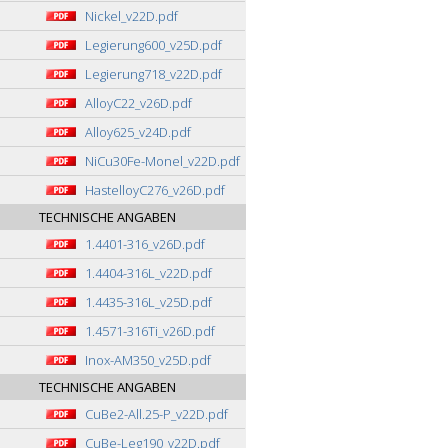
Nickel_v22D.pdf
Legierung600_v25D.pdf
Legierung718_v22D.pdf
AlloyC22_v26D.pdf
Alloy625_v24D.pdf
NiCu30Fe-Monel_v22D.pdf
HastelloyC276_v26D.pdf
TECHNISCHE ANGABEN
1.4401-316_v26D.pdf
1.4404-316L_v22D.pdf
1.4435-316L_v25D.pdf
1.4571-316Ti_v26D.pdf
Inox-AM350_v25D.pdf
TECHNISCHE ANGABEN
CuBe2-All.25-P_v22D.pdf
CuBe-Leg190_v22D.pdf