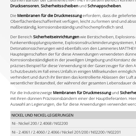
dünnen Bänder der Lamineries MATTHEY in diesem Bereich können in
Drucksensoren
,
Sicherheitsscheiben
und
Schnappscheiben
.
Die
Membranen für die Druckmessung
erfordern, dass die geliefer
Oberflächenbeschaffenheit verfügen, leicht zu formen sind und absol
maßbeständig, korrosionsbeständig und hochempfindlich sind.
Der Bereich
Sicherheitseinrichtungen
wie Berstscheiben, Explosions
Funkenentkopplungssysteme, Explosionsdruckminderungssystemen,
Detonationssicherungen wird ebenfalls von den Lamineries MATTHEY
Haupteigenschaften der für diese Anwendungen verwendeten dünnen
Korrosionsbeständigkeit in der jeweiligen Umgebung und Konstanz d
präzises Beispiel für diese Verwendung ist der Gaserzeuger für den A
Schutzbeutels im Fall eines Unfalls in einigen Millisekunden ermögli
verhindert und durch ihr Bersten das kontrollierte Ablassen der Luft a
wesentlicher Bestandteil, der während der gesamten Lebensdauer de
Für die Industriezweige
Membranen für Druckmessung
und
Sicherh
mit ihren dünnen Präzisionsbändern einer der Hauptlieferanten. Hier
Auswahl an Legierungen, die für diese Anwendungen verwendet wer
NICKEL UND NICKEL-LEGIERUNGEN
Ni - Nickel 200 / 2.4068 / N02200
Ni - 2.4061 / 2.4060 / 2.4066 / Nickel 201/200 / N02200 / N02201