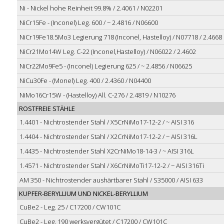
Ni - Nickel hohe Reinheit 99.8% / 2.4061 / N02201
NiCr15Fe - (Inconel) Leg. 600 / ~ 2.4816 / N06600
NiCr19Fe18.5Mo3 Legierung 718 (Inconel, Hastelloy) / N07718 / 2.4668
NiCr21Mo14W Leg. C-22 (Inconel,Hastelloy) / N06022 / 2.4602
NiCr22Mo9Fe5 - (Inconel) Legierung 625 / ~ 2.4856 / N06625
NiCu30Fe - (Monel) Leg. 400 / 2.4360 / N04400
NiMo16Cr15W - (Hastelloy) All. C-276 / 2.4819 / N10276
ROSTFREIE STÄHLE
1.4401 - Nichtrostender Stahl / X5CrNiMo17-12-2 / ~ AISI 316
1.4404 - Nichtrostender Stahl / X2CrNiMo17-12-2 / ~ AISI 316L
1.4435 - Nichtrostender Stahl X2CrNiMo18-14-3 / ~ AISI 316L
1.4571 - Nichtrostender Stahl / X6CrNiMoTi17-12-2 / ~ AISI 316Ti
AM 350 - Nichtrostender aushärtbarer Stahl / S35000 / AISI 633
KUPFER-BERYLLIUM UND NICKEL-BERYLLIUM
CuBe2 - Leg. 25 / C17200 / CW101C
CuBe2 - Leg. 190 werksvergütet / C17200 / CW101C