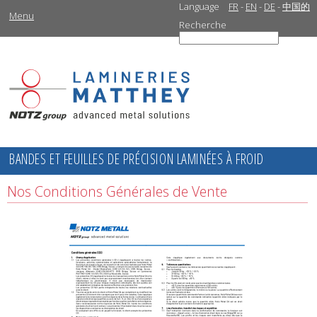
Language
FR
-
EN
-
DE
-
中国的
Menu
Recherche
BANDES ET FEUILLES DE PRÉCISION LAMINÉES À FROID
Nos Conditions Générales de Vente