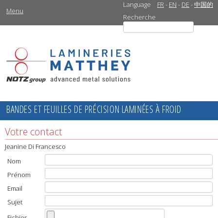
Language
FR
-
EN
-
DE
-
中国的
Menu
Recherche
BANDES ET FEUILLES DE PRÉCISION LAMINÉES À FROID
Votre contact
Jeanine Di Francesco
Nom
Prénom
Email
Sujet
Fichier